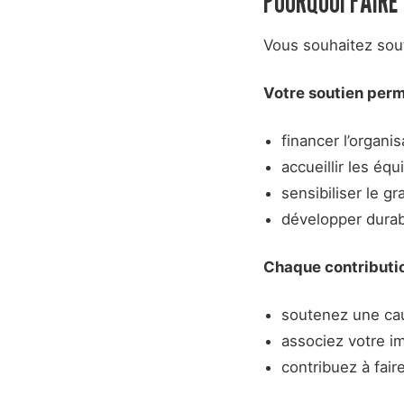
POURQUOI FAIRE 
Vous souhaitez soute
Votre soutien perm
financer l’organi
accueillir les éq
sensibiliser le g
développer durab
Chaque contributio
soutenez une cau
associez votre i
contribuez à fair